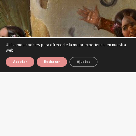
Utilizamos cookies para ofrecerte la mejor experiencia en nuestra
web.
Aceptar
Rechazar
Ajustes
Abierto ahora
Hoy 10:00 – 24:00
Ver la semana