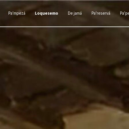
Pa’mpezá
Loquesemo
De jamá
Pa’reservá
Pa’p