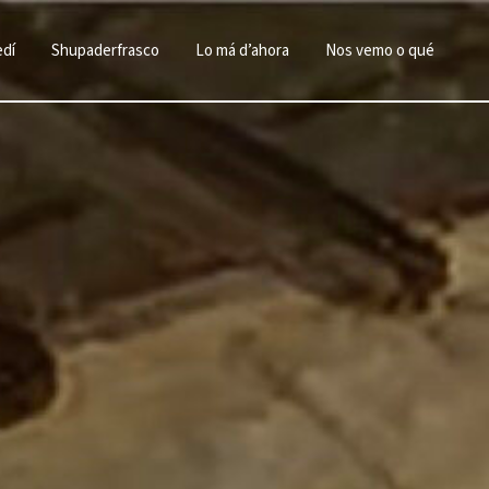
edí
Shupaderfrasco
Lo má d’ahora
Nos vemo o qué