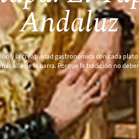
Andaluz
n y la creatividad gastronómica con cada plato 
más allá de la barra. Porque la tradición no deber