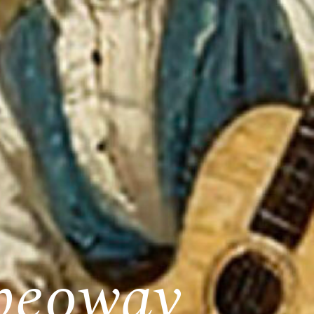
peoway