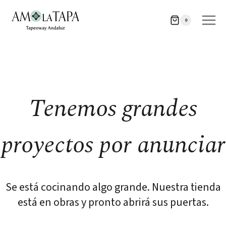
Saltar
Saltar
al
al
0
contenido
contenido
Tenemos grandes
proyectos por anunciar
Se está cocinando algo grande. Nuestra tienda
está en obras y pronto abrirá sus puertas.