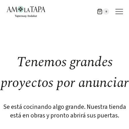
Saltar
Saltar
al
al
0
contenido
contenido
Tenemos grandes
proyectos por anunciar
Se está cocinando algo grande. Nuestra tienda
está en obras y pronto abrirá sus puertas.