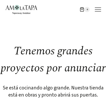
Saltar
Saltar
al
al
0
contenido
contenido
Tenemos grandes
proyectos por anunciar
Se está cocinando algo grande. Nuestra tienda
está en obras y pronto abrirá sus puertas.