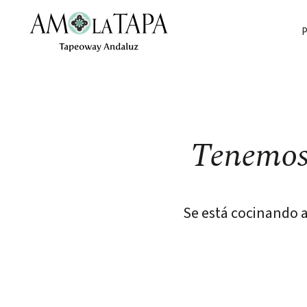
Saltar
Saltar
al
al
P
contenido
contenido
Tenemos 
Se está cocinando a