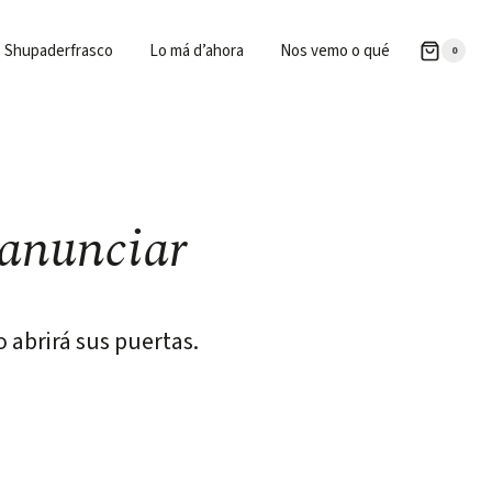
Shupaderfrasco
Lo má d’ahora
Nos vemo o qué
0
 anunciar
 abrirá sus puertas.