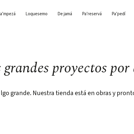
a’mpezá
Loquesemo
De jamá
Pa’reservá
Pa’pedí
grandes proyectos por
lgo grande. Nuestra tienda está en obras y pronto